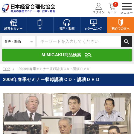
menu
0
ログイン
カート
メニュー
キーワードを入力して探す
edit
経営
セミナー
本
音声・動画
eラーニング
初めての方
へ
search
デジタル版対応のみ検索結果に表示する
manage_search
MIMIGAKU商品検索
search
上記の条件で検索
TOP
2009年春季セミナー収録講演ＣＤ・講演ＤＶＤ
2009年春季セミナー収録講演ＣＤ・講演ＤＶＤ
講演収録物を探す
mic
refresh
更新する
全国経営者セミナー講演収録物（全1315タイトル）からお探しいただけ
ます
カテゴリー