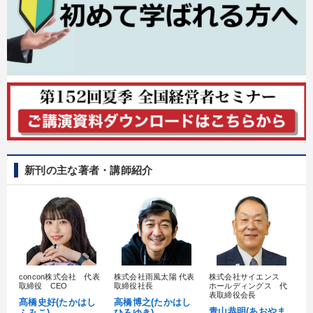
タグから探す
local_offer
refresh
更新する
すべての音声・動画（全2076タイトル）からお探しいただけます
タグ・キーワード
デジタルマーケティング
プレゼン
多様性・ダイバーシティ
金利
歴史に学ぶ
モチベーション
未来先見
交渉
ビジネスモデル
新刊の主な著者・講師紹介
不動産投資
銀行交渉
株式投資
政治家
企業文化
MBA
企業成長
リベラルアーツ
プロ経営者
入門篇
ベンチャー
リーダーシップ
理念・パーパス
concon株式会社 代表
株式会社雨風太陽 代表
株式会社サイエンス
髙
取締役 CEO
取締役社長
ホールディングス 代
健康・ウェルビーイング
上場企業
村
表取締役会長
髙橋史好(たかはし
高橋博之(たかはし
し
青山恭明(あおやま