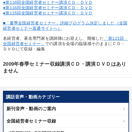
●第118回全国経営者セミナー講演ＣＤ・ＤＶＤ
製造業
卸売・小売・飲食業
建設・不動産業
●第116回全国経営者セミナー講演ＣＤ・ＤＶＤ
●第115回全国経営者セミナー講演ＣＤ・ＤＶＤ
IT・サービス・金融業
コンサルタント
専門家
■「夏季全国経営者セミナー」詳細プログラム決定しました（全国
経営者セミナー直通サイトへ）
キーワード
名経営者、著名専門家を講師陣にお迎えし、開催した
「第121回
全国経営者セミナー」
での講演を会場の臨場感そのままにＣＤ・
ＤＶＤにて収録・編集
労務問題・リスク対策
地方企業の勝ち方
サービス
2009年春季セミナー収録講演ＣＤ・講演ＤＶＤはあり
仕組み
モチベーション
老舗企業
ません
※「更新」を押すと「テーマ」「キーワード」を更新いただけます。
講話音声・動画カテゴリー
経営音声・動画を探す
ondemand_video
refresh
更新する
新刊音声・動画のご案内
全国経営者セミナー収録物以外の経営教材（全761タイトル）からお探
しいただけます
全国経営者セミナー収録
カテゴリー