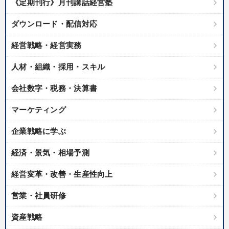
《定期刊行》月刊講話経営塾
ダウンロード・配信対応
音声と動画で学ぶ
後継社長・アトツギ
改善・生産性向上
経営戦略・経営実務
「利上げ時代の最新・銀行対策」＋「不動産市況予測」＋「市場
予測と株式投資」最新刊
人材・組織・採用・スキル
【3月】音声・映像
会社数字・税務・決算書
2025年春季全国経営者セミナー収録講演ＣＤ・講演ＤＶＤ・デジ
タル版（音声／動画ストリーミング・ダウンロード）
マーケティング
【2026年7月】音声・映像ご案内商品
企業戦略に学ぶ
2026年夏季全国経営者セミナー収録講演ＣＤ・講演ＤＶＤ・デジ
タル版（音声／動画ストリーミング・ダウンロード）
経済・景気・相場予測
経営変革・改善・生産性向上
【2月】音声・映像
営業・社員研修
全国経営者セミナー収録〈売れ筋・人気ランキング〉＆新刊・好
評講話
資産戦略
資産戦略
組織・採用・スキル