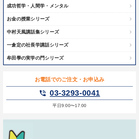
成功哲学・人間学・メンタル
目的別
お金の授業シリーズ
中村天風講話集シリーズ
経営を改善したい
パフォーマンス向上
一倉定の社長学講話シリーズ
財務・数字力の向上
経営体系を学びたい
牟田學の実学の門シリーズ
業績を伸ばしたい
社長の姿勢を学びたい
キーワード
お電話でのご注文・お申込み
03-3293-0041
phone_in_talk
ドラッカー
労務問題・人事対策
教育
早分かり
平日9:00〜17:00
ブランディング
繁盛
※「更新」を押すと「カテゴリー」「目的別」「キーワード」を更新いただけます。