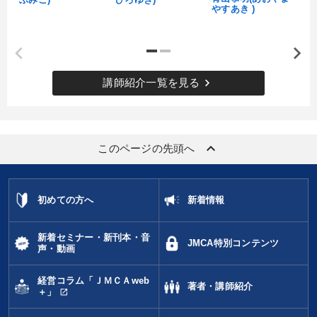
ふみこ)
ひろゆき)
やすあき )
※「更新」を押すと「タグ・キーワード」を更新いただけます。
keyboard_arrow_right
講師紹介一覧を見る
keyboard_arrow_up
このページの先頭へ
初めての方へ
新着情報
新着セミナー・新刊本・音
JMCA特別コンテンツ
声・動画
経営コラム「ＪＭＣＡweb
著者・講師紹介
open_in_new
＋」