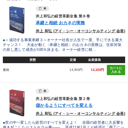
本
井上和弘の経営革新全集 第８巻
承継と相続 おカネの実務
井上 和弘 (アイ・シー・オーコンサルティング 会長)
●＜成功する事業承継３＞オーナー社長が人生で一度、手にできる最大
チャンス！ 大金が動く〈承継と相続〉のおカネの実務は、生前対策
の良し悪しで成否が100％決まる。オーナー経営に精...
形態
定価
会員価格
カートに
書籍
14,300円
12,100円
入れる
本
井上和弘の経営革新全集 第２巻
儲かるようにすべてを変える
井上 和弘 (アイ・シー・オーコンサルティング 会長)
●世の中一変したら経営のすべてを変えよ！ 全国の経営者に大反響を
巻き起こしたベストセラー書─── 平成11年1月より経済誌「商工にっ