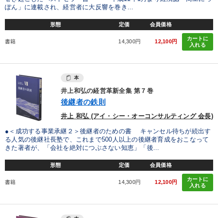
ぽん」に連載され、経営者に大反響を巻き...
形態
定価
会員価格
カートに
書籍
14,300円
12,100円
入れる
本
井上和弘の経営革新全集 第７巻
後継者の鉄則
井上 和弘 (アイ・シー・オーコンサルティング 会長)
●＜成功する事業承継２＞後継者のための書 キャンセル待ちが続出す
る人気の後継社長塾で、これまで500人以上の後継者育成をおこなって
きた著者が、「会社を絶対につぶさない知恵」「後...
形態
定価
会員価格
カートに
書籍
14,300円
12,100円
入れる