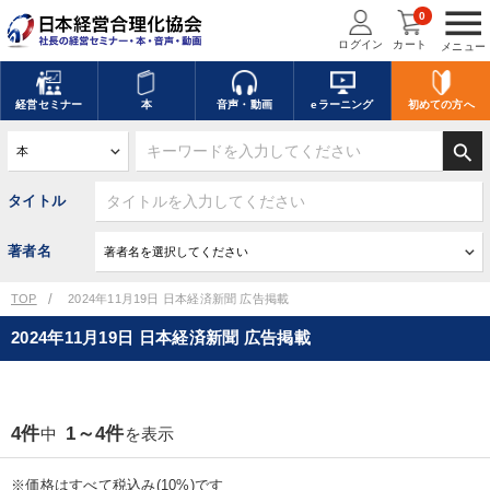
menu
0
ログイン
カート
メニュー
経営
セミナー
本
音声・動画
eラーニング
初めての方
へ
search
タイトル
著者名
TOP
2024年11月19日 日本経済新聞 広告掲載
2024年11月19日 日本経済新聞 広告掲載
4件
1～4件
中
を表示
※価格はすべて税込み(10%)です