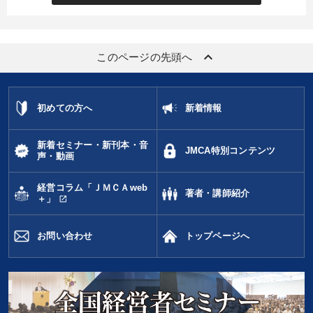
keyboard_arrow_up
このページの先頭へ
初めての方へ
新着情報
新着セミナー・新刊本・音
JMCA特別コンテンツ
声・動画
経営コラム「ＪＭＣＡweb
著者・講師紹介
open_in_new
＋」
お問い合わせ
トップページへ