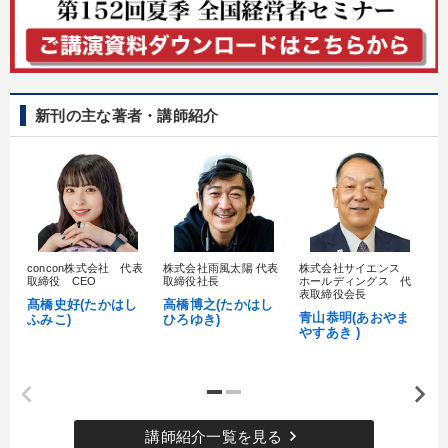
新刊の主な著者・講師紹介
concon株式会社 代表
株式会社雨風太陽 代表
株式会社サイエンス
髙
取締役 CEO
取締役社長
ホールディングス 代
村
表取締役会長
髙橋史好(たかはし
高橋博之(たかはし
し
青山恭明(あおやま
ふみこ)
ひろゆき)
やすあき )
keyboard_arrow_right
講師紹介一覧を見る