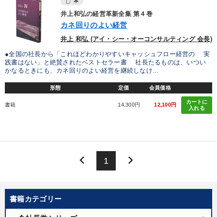
本
井上和弘の経営革新全集 第４巻
カネ回りのよい経営
井上 和弘 (アイ・シー・オーコンサルティング 会長)
●全国の社長から「これほどわかりやすいキャッシュフロー経営の 実
践書はない」と絶賛されたベストセラー書 社長たるものは、いつい
かなるときにも、カネ回りのよい経営を継続しなけ...
形態
定価
会員価格
カートに
書籍
14,300円
12,100円
入れる
keyboard_arrow_left
keyboard_arrow_right
1
書籍カテゴリー