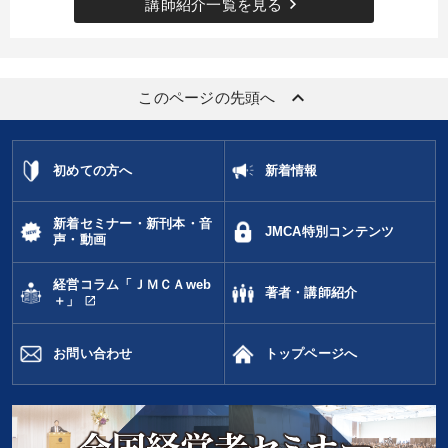
keyboard_arrow_right
講師紹介一覧を見る
keyboard_arrow_up
このページの先頭へ
初めての方へ
新着情報
新着セミナー・新刊本・音
JMCA特別コンテンツ
声・動画
経営コラム「ＪＭＣＡweb
著者・講師紹介
open_in_new
＋」
お問い合わせ
トップページへ