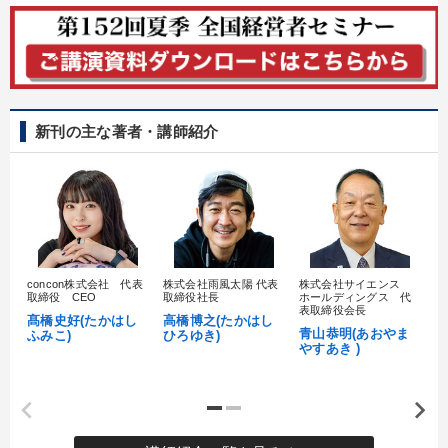
新刊の主な著者・講師紹介
concon株式会社 代表
株式会社雨風太陽 代表
株式会社サイエンス
髙
取締役 CEO
取締役社長
ホールディングス 代
村
表取締役会長
髙橋史好(たかはし
高橋博之(たかはし
し
青山恭明(あおやま
ふみこ)
ひろゆき)
やすあき )