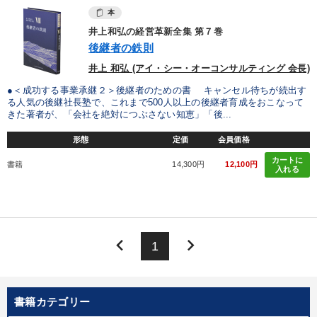
本
井上和弘の経営革新全集 第７巻
後継者の鉄則
井上 和弘 (アイ・シー・オーコンサルティング 会長)
●＜成功する事業承継２＞後継者のための書 キャンセル待ちが続出す
る人気の後継社長塾で、これまで500人以上の後継者育成をおこなって
きた著者が、「会社を絶対につぶさない知恵」「後...
形態
定価
会員価格
カートに
書籍
14,300円
12,100円
入れる
keyboard_arrow_left
keyboard_arrow_right
1
書籍カテゴリー