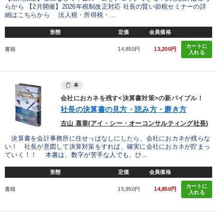
らから 【2月開催】2026年税制改正対応 社長の賢い節税セミナーの詳
細はこちらから 法人税・所得税・...
形態
定価
会員価格
カートに
書籍
14,850円
13,200円
入れる
本
会社におカネを残す<決算書対策>の新バイブル！
社長の決算書の見方・読み方・磨き方
古山 喜章(アイ・シー・オーコンサルティング社長)
決算書を会計事務所に任せっぱなしにしたら、会社におカネが残らな
い！ 社長が意図して決算対策をすれば、確実に会社におカネが貯まっ
ていく！！ 本書は、数字が苦手な人でも、ひ...
形態
定価
会員価格
カートに
書籍
15,950円
14,850円
入れる