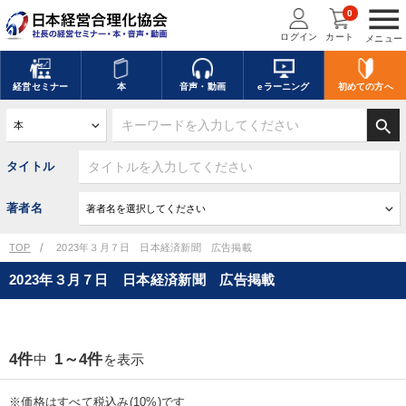
menu
0
ログイン
カート
メニュー
経営
セミナー
本
音声・動画
eラーニング
初めての方
へ
search
タイトル
著者名
TOP
2023年３月７日 日本経済新聞 広告掲載
2023年３月７日 日本経済新聞 広告掲載
4件
1～4件
中
を表示
※価格はすべて税込み(10%)です