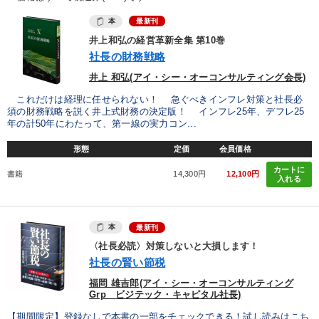
本
最新刊
井上和弘の経営革新全集 第10巻
社長の財務戦略
井上 和弘(アイ・シー・オーコンサルティング会長)
これだけは経理に任せられない！ 急ぐべきインフレ対策と社長必
須の財務戦略を説く井上式財務の決定版！ インフレ25年、デフレ25
年の計50年にわたって、第一線の実力コン...
形態
定価
会員価格
カートに
書籍
14,300円
12,100円
入れる
本
最新刊
〈社長必読〉対策しないと大損します！
社長の賢い節税
福岡 雄吉郎(アイ・シー・オーコンサルティング
Grp ビジテック・キャピタル社長)
【期間限定】登録なしで本書の一部をチェックできる！試し読みはこち