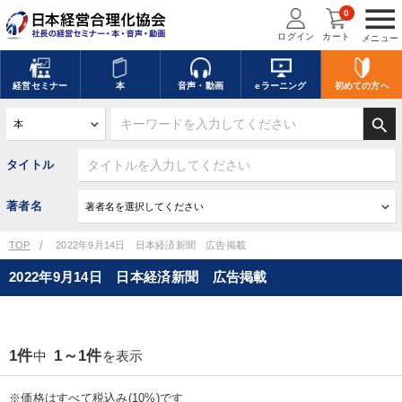
menu
0
ログイン
カート
メニュー
経営
セミナー
本
音声・動画
eラーニング
初めての方
へ
search
タイトル
著者名
TOP
2022年9月14日 日本経済新聞 広告掲載
2022年9月14日 日本経済新聞 広告掲載
1件
1～1件
中
を表示
※価格はすべて税込み(10%)です