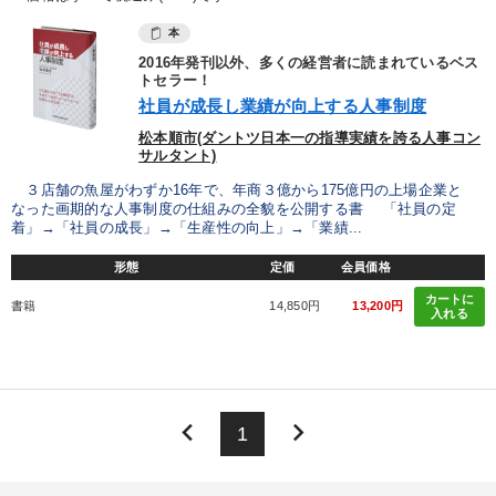
本
2016年発刊以外、多くの経営者に読まれているベス
トセラー！
社員が成長し業績が向上する人事制度
松本順市(ダントツ日本一の指導実績を誇る人事コン
サルタント)
３店舗の魚屋がわずか16年で、年商３億から175億円の上場企業と
なった画期的な人事制度の仕組みの全貌を公開する書 「社員の定
着」→「社員の成長」→「生産性の向上」→「業績...
形態
定価
会員価格
カートに
書籍
14,850円
13,200円
入れる
keyboard_arrow_left
keyboard_arrow_right
1