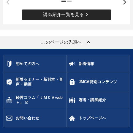
keyboard_arrow_right
講師紹介一覧を見る
keyboard_arrow_up
このページの先頭へ
初めての方へ
新着情報
新着セミナー・新刊本・音
JMCA特別コンテンツ
声・動画
経営コラム「ＪＭＣＡweb
著者・講師紹介
open_in_new
＋」
お問い合わせ
トップページへ