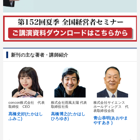
新刊の主な著者・講師紹介
concon株式会社 代表
株式会社雨風太陽 代表
株式会社サイエンス
髙
取締役 CEO
取締役社長
ホールディングス 代
村
表取締役会長
髙橋史好(たかはし
高橋博之(たかはし
し
青山恭明(あおやま
ふみこ)
ひろゆき)
やすあき )