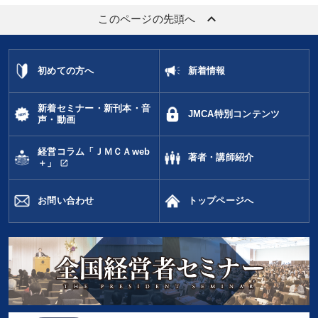
keyboard_arrow_up
このページの先頭へ
初めての方へ
新着情報
新着セミナー・新刊本・音
JMCA特別コンテンツ
声・動画
経営コラム「ＪＭＣＡweb
著者・講師紹介
open_in_new
＋」
お問い合わせ
トップページへ