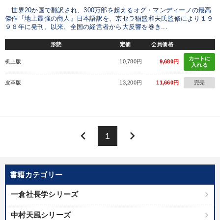
世界20か国で翻訳され、300万部を超えるオグ・マンディーノの最高
傑作『地上最強の商人』日本語訳を、京セラ稲盛和夫氏監修により１９
９６年に発刊。以来、全国の経営者から大反響を巻き...
形態
定価
会員価格
カートに
机上版
10,780円
9,680円
入れる
皮革版
13,200円
11,660円
完売
keyboard_arrow_left
keyboard_arrow_right
1
書籍カテゴリー
一倉社長学シリーズ
中村天風シリーズ