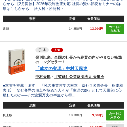
らから 【2月開催】2026年税制改正対応 社長の賢い節税セミナーの詳
細はこちらから 法人税・所得税・...
形態
定価
会員価格
カートに
書籍
14,850円
13,200円
入れる
本
人気
発刊以来、全国の社長から絶賛の声がやまない衝撃
のロングセラー！
「成功の実現」中村天風述
中村天風
・
［監修］公益財団法人 天風会
■本書を推薦します 「私の事業哲学の根本」京セラ名誉会長 稲盛和
夫 氏 なぜ各界の頂点を極めた人々が「生涯の師」として天風師に心
服したのか──その波瀾万丈の半生から得...
形態
定価
会員価格
カートに
机上版
10,780円
9,680円
入れる