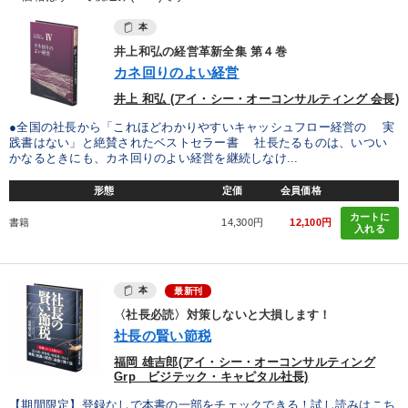
本
井上和弘の経営革新全集 第４巻
カネ回りのよい経営
井上 和弘 (アイ・シー・オーコンサルティング 会長)
●全国の社長から「これほどわかりやすいキャッシュフロー経営の 実
践書はない」と絶賛されたベストセラー書 社長たるものは、いつい
かなるときにも、カネ回りのよい経営を継続しなけ...
形態
定価
会員価格
カートに
書籍
14,300円
12,100円
入れる
本
最新刊
〈社長必読〉対策しないと大損します！
社長の賢い節税
福岡 雄吉郎(アイ・シー・オーコンサルティング
Grp ビジテック・キャピタル社長)
【期間限定】登録なしで本書の一部をチェックできる！試し読みはこち