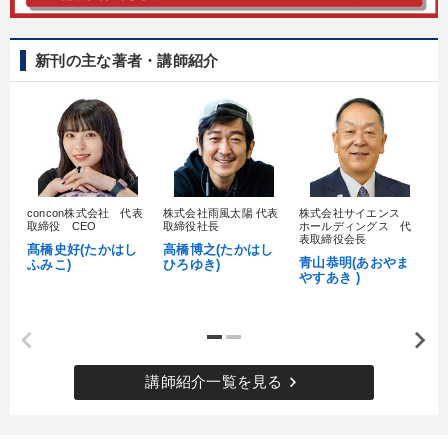
新刊の主な著者・講師紹介
concon株式会社 代表
株式会社雨風太陽 代表
株式会社サイエンス
髙
取締役 CEO
取締役社長
ホールディングス 代
村
表取締役会長
髙橋史好(たかはし
高橋博之(たかはし
し
青山恭明(あおやま
ふみこ)
ひろゆき)
やすあき )
keyboard_arrow_right
講師紹介一覧を見る