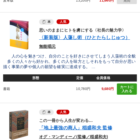
皮革版
13,200円
11,660円
完売
本
人気
思いのままにヒトを虜にする〈社長の魅力学〉
〈新装版〉人蕩し術（ひとたらしじゅつ）
無能唱元
人の心を魅きつけ、自分のことを好きにさせてしまう人蕩術の全貌
多くの人々から好かれ、多くの人を味方としそれをもって自分が思い
描く事業の夢や個人の願望を確実に達成する。 ...
形態
定価
会員価格
カートに
書籍
10,780円
9,680円
入れる
本
人気
この一冊から人生が変わる…
「地上最強の商人」稲盛和夫 監修
オグ・マンディーノ(監修／稲盛和夫)