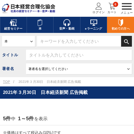
menu
0
ログイン
カート
メニュー
経営
セミナー
本
音声・動画
eラーニング
初めての方
へ
search
タイトル
著者名
TOP
2021年３月30日 日本経済新聞 広告掲載
2021年３月30日 日本経済新聞 広告掲載
5件
1～5件
中
を表示
※価格はすべて税込み(10%)です