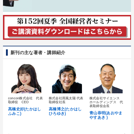
新刊の主な著者・講師紹介
concon株式会社 代表
株式会社雨風太陽 代表
株式会社サイエンス
髙
取締役 CEO
取締役社長
ホールディングス 代
村
表取締役会長
髙橋史好(たかはし
高橋博之(たかはし
し
青山恭明(あおやま
ふみこ)
ひろゆき)
やすあき )