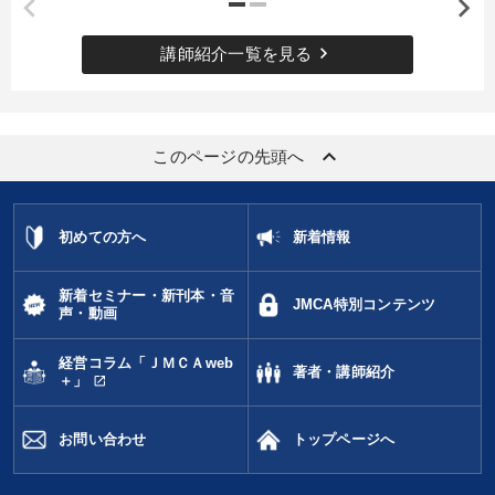
keyboard_arrow_right
講師紹介一覧を見る
keyboard_arrow_up
このページの先頭へ
初めての方へ
新着情報
新着セミナー・新刊本・音
JMCA特別コンテンツ
声・動画
経営コラム「ＪＭＣＡweb
著者・講師紹介
open_in_new
＋」
お問い合わせ
トップページへ