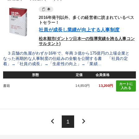
本
2016年発刊以外、多くの経営者に読まれているベス
トセラー！
社員が成長し業績が向上する人事制度
松本順市(ダントツ日本一の指導実績を誇る人事コン
サルタント)
３店舗の魚屋がわずか16年で、年商３億から175億円の上場企業と
なった画期的な人事制度の仕組みの全貌を公開する書 「社員の定
着」→「社員の成長」→「生産性の向上」→「業績...
形態
定価
会員価格
カートに
書籍
14,850円
13,200円
入れる
keyboard_arrow_left
keyboard_arrow_right
1