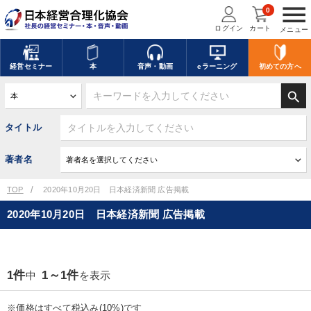
menu
0
ログイン
カート
メニュー
経営
セミナー
本
音声・動画
eラーニング
初めての方
へ
search
タイトル
著者名
TOP
2020年10月20日 日本経済新聞 広告掲載
2020年10月20日 日本経済新聞 広告掲載
1件
1～1件
中
を表示
※価格はすべて税込み(10%)です