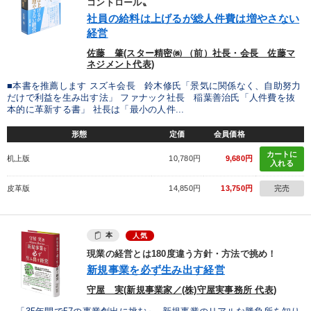
コントロール〟
社員の給料は上げるが総人件費は増やさない
経営
佐藤 肇(スター精密㈱ （前）社長・会長 佐藤マ
ネジメント代表)
■本書を推薦します スズキ会長 鈴木修氏「景気に関係なく、自助努力
だけで利益を生み出す法」 ファナック社長 稲葉善治氏「人件費を抜
本的に革新する書」 社長は「最小の人件...
形態
定価
会員価格
カートに
机上版
10,780円
9,680円
入れる
皮革版
14,850円
13,750円
完売
本
人気
現業の経営とは180度違う方針・方法で挑め！
新規事業を必ず生み出す経営
守屋 実(新規事業家／(株)守屋実事務所 代表)