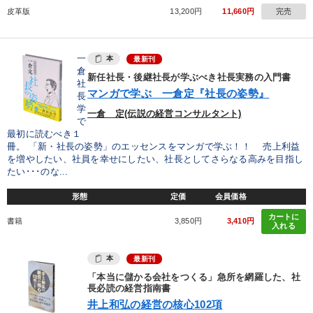
皮革版
13,200円
11,660円
完売
一
本
最新刊
倉
新任社長・後継社長が学ぶべき社長実務の入門書
社
マンガで学ぶ 一倉定『社長の姿勢』
長
学
一倉 定(伝説の経営コンサルタント)
で
最初に読むべき１
冊。 「新・社長の姿勢」のエッセンスをマンガで学ぶ！！ 売上利益
を増やしたい、社員を幸せにしたい、社長としてさらなる高みを目指し
たい･･･のな...
形態
定価
会員価格
カートに
書籍
3,850円
3,410円
入れる
本
最新刊
「本当に儲かる会社をつくる」急所を網羅した、社
長必読の経営指南書
井上和弘の経営の核心102項