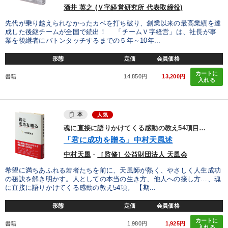
酒井 英之 (Ｖ字経営研究所 代表取締役)
先代が乗り越えられなかったカベを打ち破り、創業以来の最高業績を達
成した後継チームが全国で続出！ 「チームＶ字経営」は、社長が事
業を後継者にバトンタッチするまでの５年～10年...
形態
定価
会員価格
カートに
書籍
14,850円
13,200円
入れる
本
人気
魂に直接に語りかけてくる感動の教え54項目…
「君に成功を贈る」中村天風述
中村天風
・
［監修］公益財団法人 天風会
希望に満ちあふれる若者たちを前に、天風師が熱く、やさしく人生成功
の秘訣を解き明かす。人としての本当の生き方、他人への接し方…、魂
に直接に語りかけてくる感動の教え54項。 【期...
形態
定価
会員価格
カートに
書籍
1,980円
1,925円
入れる