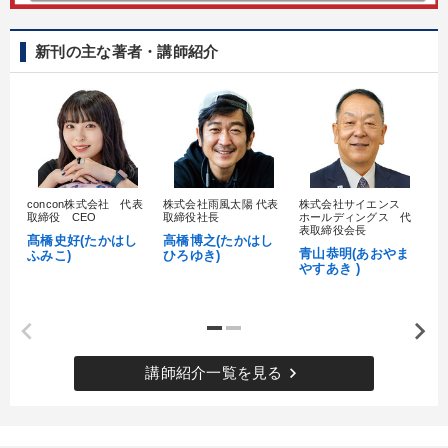
新刊の主な著者・講師紹介
concon株式会社 代表
株式会社雨風太陽 代表
株式会社サイエンス
髙
取締役 CEO
取締役社長
ホールディングス 代
村
表取締役会長
髙橋史好(たかはし
高橋博之(たかはし
し
青山恭明(あおやま
ふみこ)
ひろゆき)
やすあき )
keyboard_arrow_right
講師紹介一覧を見る