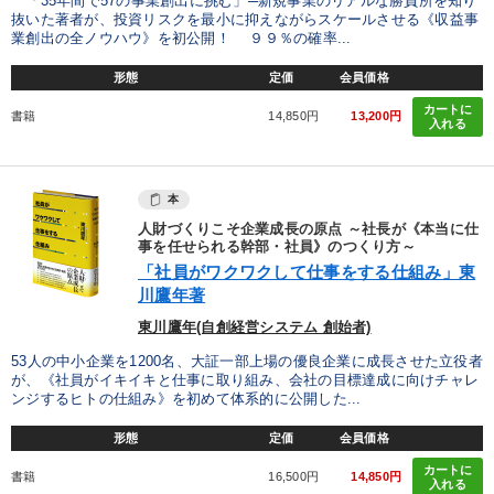
「35年間で57の事業創出に挑む」─新規事業のリアルな勝負所を知り
抜いた著者が、投資リスクを最小に抑えながらスケールさせる《収益事
業創出の全ノウハウ》を初公開！ ９９％の確率...
形態
定価
会員価格
カートに
書籍
14,850円
13,200円
入れる
本
人財づくりこそ企業成長の原点 ～社長が《本当に仕
事を任せられる幹部・社員》のつくり方～
「社員がワクワクして仕事をする仕組み」東
川鷹年著
東川鷹年(自創経営システム 創始者)
53人の中小企業を1200名、大証一部上場の優良企業に成長させた立役者
が、《社員がイキイキと仕事に取り組み、会社の目標達成に向けチャレ
ンジするヒトの仕組み》を初めて体系的に公開した...
形態
定価
会員価格
カートに
書籍
16,500円
14,850円
入れる