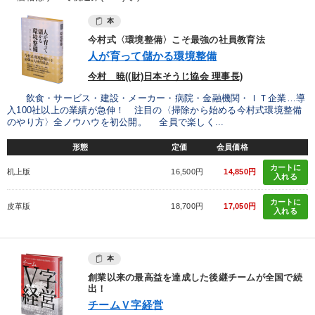
本
今村式〈環境整備〉こそ最強の社員教育法
人が育って儲かる環境整備
今村 暁((財)日本そうじ協会 理事長)
飲食・サービス・建設・メーカー・病院・金融機関・ＩＴ企業…導
入100社以上の業績が急伸！ 注目の〈掃除から始める今村式環境整備
のやり方〉全ノウハウを初公開。 全員で楽しく...
形態
定価
会員価格
カートに
机上版
16,500円
14,850円
入れる
カートに
皮革版
18,700円
17,050円
入れる
本
創業以来の最高益を達成した後継チームが全国で続
出！
チームＶ字経営