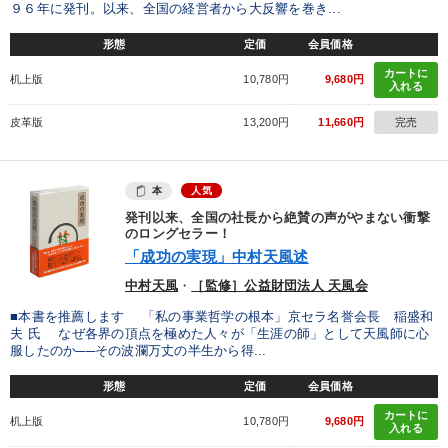
９６年に発刊。以来、全国の経営者から大反響を巻き...
形態
定価
会員価格
カートに
机上版
10,780円
9,680円
入れる
皮革版
13,200円
11,660円
完売
本
人気
発刊以来、全国の社長から絶賛の声がやまない衝撃
のロングセラー！
「成功の実現」中村天風述
中村天風
・
［監修］公益財団法人 天風会
■本書を推薦します 「私の事業哲学の根本」京セラ名誉会長 稲盛和
夫 氏 なぜ各界の頂点を極めた人々が「生涯の師」として天風師に心
服したのか──その波瀾万丈の半生から得...
形態
定価
会員価格
カートに
机上版
10,780円
9,680円
入れる