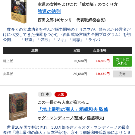
幸運の女神をよびこむ「成功脳」のつくり方
強運の法則
西田文郎 (㈱サンリ 代表取締役会長)
数多くの大成功者を生んだ脳力開発のカリスマが、限られた経営者だ
けに伝授してきた強運をつかむ〈西田式経営脳力全開プログラム〉を初
公開。 「野望」「強欲」「ツキ」「同志」「ライバ...
形態
定価
会員価格
カートに
机上版
16,500円
14,850円
入れる
皮革版
20,680円
19,470円
完売
本
人気
この一冊から人生が変わる…
「地上最強の商人」稲盛和夫 監修
オグ・マンディーノ(監修／稲盛和夫)
世界20か国で翻訳され、300万部を超えるオグ・マンディーノの最高
傑作『地上最強の商人』日本語訳を、京セラ稲盛和夫氏監修により１９