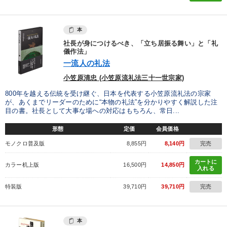
本
社長が身につけるべき、「立ち居振る舞い」と「礼
儀作法」
一流人の礼法
小笠原清忠 (小笠原流礼法三十一世宗家)
800年を越える伝統を受け継ぐ、日本を代表する小笠原流礼法の宗家
が、あくまでリーダーのために“本物の礼法”を分かりやすく解説した注
目の書。社長として大事な場への対応はもちろん、常日...
形態
定価
会員価格
モノクロ普及版
8,855円
8,140円
完売
カートに
カラー机上版
16,500円
14,850円
入れる
特装版
39,710円
39,710円
完売
本