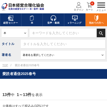
menu
0
ログイン
カート
メニュー
経営
セミナー
本
音声・動画
eラーニング
初めての方
へ
search
タイトル
著者名
TOP
愛読者通信2025春号
愛読者通信2025春号
13件
1～13件
中
を表示
※価格はすべて税込み(10%)です