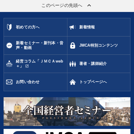
keyboard_arrow_up
このページの先頭へ
初めての方へ
新着情報
新着セミナー・新刊本・音
JMCA特別コンテンツ
声・動画
経営コラム「ＪＭＣＡweb
著者・講師紹介
open_in_new
＋」
お問い合わせ
トップページへ