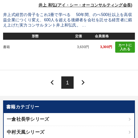
井上 和弘(アイ・シー・オーコンサルティング会長)
井上式経営の骨子をこれ1冊で学べる 50年間、のべ500社以上を高収
益企業につくり変え、600人を超える後継者を会社を託せる経営者に鍛
え上げた実力コンサルタント井上和弘氏。 ...
形態
定価
会員価格
カートに
書籍
3,630円
3,300円
入れる
keyboard_arrow_left
keyboard_arrow_right
1
書籍カテゴリー
一倉社長学シリーズ
中村天風シリーズ