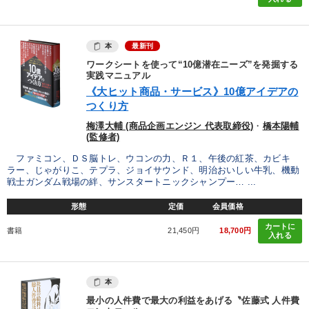
本
最新刊
ワークシートを使って“10億潜在ニーズ”を発掘する
実践マニュアル
《大ヒット商品・サービス》10億アイデアの
つくり方
梅澤大輔 (商品企画エンジン 代表取締役)
・
橋本陽輔
(監修者)
ファミコン、ＤＳ脳トレ、ウコンの力、Ｒ１、午後の紅茶、カビキ
ラー、じゃがりこ、テプラ、ジョイサウンド、明治おいしい牛乳、機動
戦士ガンダム戦場の絆、サンスタートニックシャンプー… ...
形態
定価
会員価格
カートに
書籍
21,450円
18,700円
入れる
本
最小の人件費で最大の利益をあげる〝佐藤式 人件費