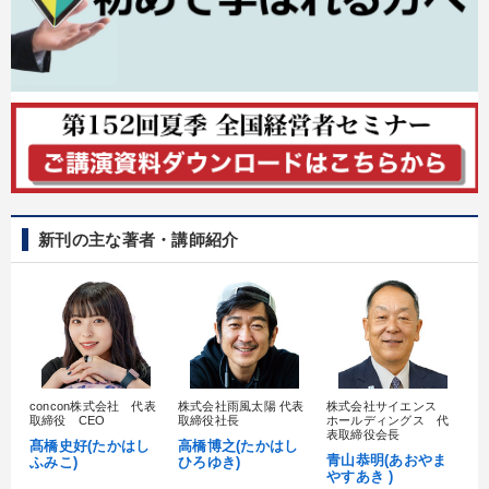
新刊の主な著者・講師紹介
concon株式会社 代表
株式会社雨風太陽 代表
株式会社サイエンス
髙
取締役 CEO
取締役社長
ホールディングス 代
村
表取締役会長
髙橋史好(たかはし
高橋博之(たかはし
し
青山恭明(あおやま
ふみこ)
ひろゆき)
やすあき )