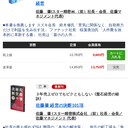
経営
佐藤 肇(スター精密㈱ （前）社長・会長 佐藤マ
ネジメント代表)
■本書を推薦します スズキ会長 鈴木修氏「景気に関係なく、自助努力
だけで利益を生み出す法」 ファナック社長 稲葉善治氏「人件費を抜
本的に革新する書」 社長は「最小の人件...
形態
定価
会員価格
カートに
机上版
10,780円
9,680円
入れる
皮革版
14,850円
13,750円
完売
本
最新刊
３年売上ゼロでもビクともしない《盤石経営の秘
訣》
佐藤肇 経営の決断101項
佐藤 肇 (スター精密株式会社 （前）社長・会長／
佐藤マネジメント 代表)
●社長が夜も眠れず悩む難題の「本当の解決策」 地方の町工場を「海