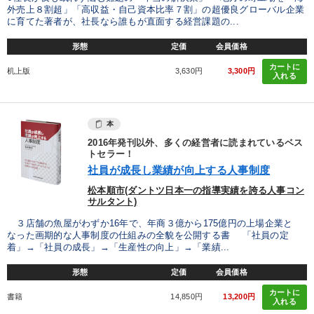
外売上８割超」「高収益・自己資本比率７割」の超優良グローバル企業
に育てた著者が、社長なら誰もが直面する経営課題の...
形態
定価
会員価格
カートに
机上版
3,630円
3,300円
入れる
本
2016年発刊以外、多くの経営者に読まれているベス
トセラー！
社員が成長し業績が向上する人事制度
松本順市(ダントツ日本一の指導実績を誇る人事コン
サルタント)
３店舗の魚屋がわずか16年で、年商３億から175億円の上場企業と
なった画期的な人事制度の仕組みの全貌を公開する書 「社員の定
着」→「社員の成長」→「生産性の向上」→「業績...
形態
定価
会員価格
カートに
書籍
14,850円
13,200円
入れる