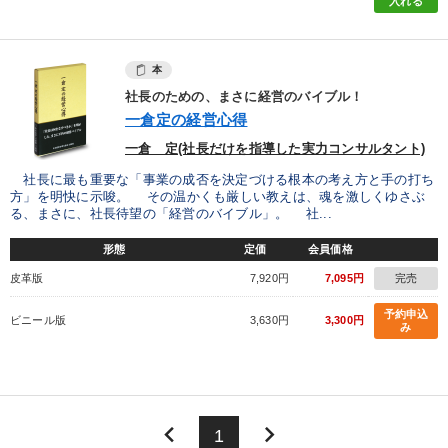
入れる
本
社長のための、まさに経営のバイブル！
一倉定の経営心得
一倉 定(社長だけを指導した実力コンサルタント)
社長に最も重要な「事業の成否を決定づける根本の考え方と手の打ち
方」を明快に示唆。 その温かくも厳しい教えは、魂を激しくゆさぶ
る、まさに、社長待望の「経営のバイブル」。 社...
形態
定価
会員価格
皮革版
7,920円
7,095円
完売
予約申込
ビニール版
3,630円
3,300円
み
keyboard_arrow_left
keyboard_arrow_right
1