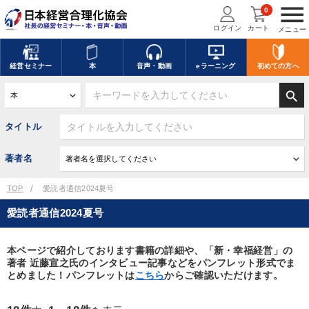
menu
0
ログイン
カート
メニュー
経営
セミナー
本
音声・動画
eラーニング
初めての方
へ
search
タイトル
著者名
TOP
愛読者通信2024夏号
愛読者通信2024夏号
本ページで紹介しております書籍の詳細や、「新・幸福経営」の
著者 近藤宣之氏のインタビュー記事などをパンフレット形式でま
とめました！パンフレットは
こちら
からご確認いただけます。