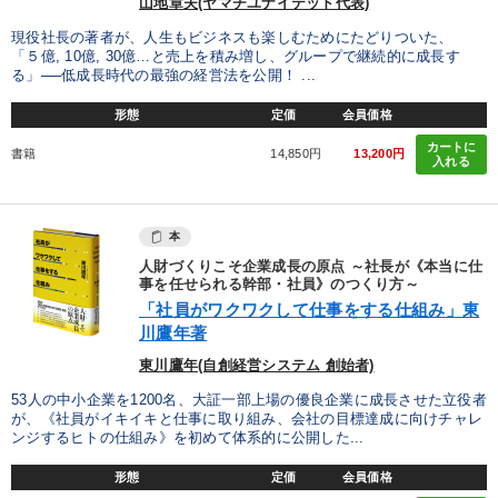
山地章夫(ヤマチユナイテッド代表)
現役社長の著者が、人生もビジネスも楽しむためにたどりついた、
「５億, 10億, 30億…と売上を積み増し、グループで継続的に成長す
る」──低成長時代の最強の経営法を公開！ ...
形態
定価
会員価格
カートに
書籍
14,850円
13,200円
入れる
本
人財づくりこそ企業成長の原点 ～社長が《本当に仕
事を任せられる幹部・社員》のつくり方～
「社員がワクワクして仕事をする仕組み」東
川鷹年著
東川鷹年(自創経営システム 創始者)
53人の中小企業を1200名、大証一部上場の優良企業に成長させた立役者
が、《社員がイキイキと仕事に取り組み、会社の目標達成に向けチャレ
ンジするヒトの仕組み》を初めて体系的に公開した...
形態
定価
会員価格