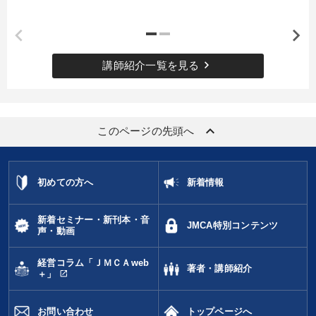
keyboard_arrow_right
講師紹介一覧を見る
keyboard_arrow_up
このページの先頭へ
初めての方へ
新着情報
新着セミナー・新刊本・音
JMCA特別コンテンツ
声・動画
経営コラム「ＪＭＣＡweb
著者・講師紹介
open_in_new
＋」
お問い合わせ
トップページへ