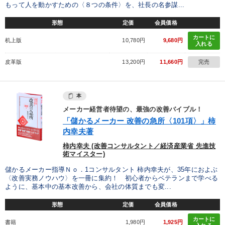
もって人を動かすための〈８つの条件〉を、社長の名参謀...
形態
定価
会員価格
カートに
机上版
10,780円
9,680円
入れる
皮革版
13,200円
11,660円
完売
本
メーカー経営者待望の、最強の改善バイブル！
「儲かるメーカー 改善の急所〈101項〉」柿
内幸夫著
柿内幸夫 (改善コンサルタント／経済産業省 先進技
術マイスター)
儲かるメーカー指導Ｎｏ．1コンサルタント 柿内幸夫が、35年におよぶ
〈改善実務ノウハウ〉を一冊に集約！ 初心者からベテランまで学べる
ように、基本中の基本改善から、会社の体質までも変...
形態
定価
会員価格
カートに
書籍
1,980円
1,925円