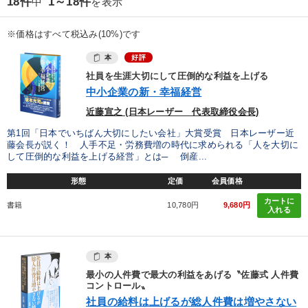
18件
1～18件
中
を表示
※価格はすべて税込み(10%)です
本
好評
社員を生涯大切にして圧倒的な利益を上げる
中小企業の新・幸福経営
近藤宣之 (日本レーザー 代表取締役会長)
第1回「日本でいちばん大切にしたい会社」大賞受賞 日本レーザー近
藤会長が説く！ 人手不足・労務費増の時代に求められる「人を大切に
して圧倒的な利益を上げる経営」とは─ 倒産...
形態
定価
会員価格
カートに
書籍
10,780円
9,680円
入れる
本
最小の人件費で最大の利益をあげる〝佐藤式 人件費
コントロール〟
社員の給料は上げるが総人件費は増やさない