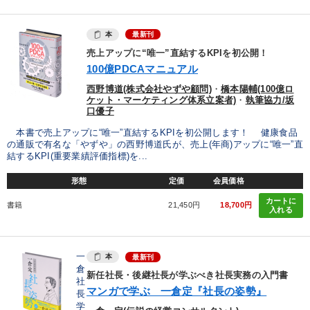
本
最新刊
売上アップに“唯一”直結するKPIを初公開！
100億PDCAマニュアル
西野博道(株式会社やずや顧問)
・
橋本陽輔(100億ロ
ケット・マーケティング体系立案者)
・
執筆協力/坂
口優子
本書で売上アップに“唯一”直結するKPIを初公開します！ 健康食品
の通販で有名な「やずや」の西野博道氏が、売上(年商)アップに“唯一”直
結するKPI(重要業績評価指標)を...
形態
定価
会員価格
カートに
書籍
21,450円
18,700円
入れる
一
本
最新刊
倉
新任社長・後継社長が学ぶべき社長実務の入門書
社
マンガで学ぶ 一倉定『社長の姿勢』
長
学