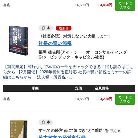
カートに
書籍
16,500円
14,850円
入れる
本
最新刊
〈社長必読〉対策しないと大損します！
社長の賢い節税
福岡 雄吉郎(アイ・シー・オーコンサルティング
Grp ビジテック・キャピタル社長)
【期間限定】登録なしで本書の一部をチェックできる！試し読みはこち
らから 【2月開催】2026年税制改正対応 社長の賢い節税セミナーの詳
細はこちらから 法人税・所得税・...
形態
定価
会員価格
カートに
書籍
14,850円
13,200円
入れる
本
すべての経営者に“気づき”と“感動”を与える
鈴木敏文の経営言行録