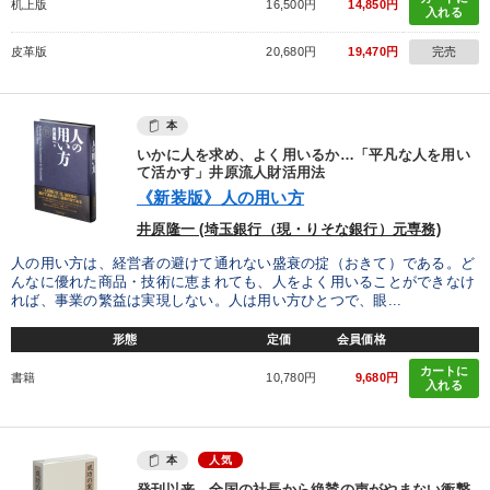
机上版
16,500円
14,850円
入れる
皮革版
20,680円
19,470円
完売
本
いかに人を求め、よく用いるか…「平凡な人を用い
て活かす」井原流人財活用法
《新装版》人の用い方
井原隆一 (埼玉銀行（現・りそな銀行）元専務)
人の用い方は、経営者の避けて通れない盛衰の掟（おきて）である。ど
んなに優れた商品・技術に恵まれても、人をよく用いることができなけ
れば、事業の繁益は実現しない。人は用い方ひとつで、眼...
形態
定価
会員価格
カートに
書籍
10,780円
9,680円
入れる
本
人気
発刊以来、全国の社長から絶賛の声がやまない衝撃