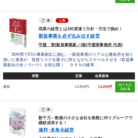
本
人気
現業の経営とは180度違う方針・方法で挑め！
新規事業を必ず生み出す経営
守屋 実(新規事業家／(株)守屋実事務所 代表)
「35年間で57の事業創出に挑む」─新規事業のリアルな勝負所を知り
抜いた著者が、投資リスクを最小に抑えながらスケールさせる《収益事
業創出の全ノウハウ》を初公開！ ９９％の確率...
形態
定価
会員価格
カートに
書籍
14,850円
13,200円
入れる
本
数千万～数億の小さな会社を無数に作りグループで
継続成長する！
連邦･多角化経営