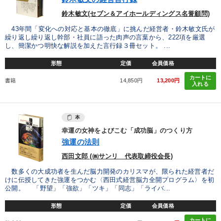
鈴木敏文(セブン＆アイホールディングス名誉顧問)
43年間「変化への対応と基本の徹底」に挑んだ経営者・鈴木敏文氏が
繰り返し繰り返し幹部・社員に語った肉声の言葉から、222項を厳選
し、簡潔かつ明快な解説を加えた言行録３冊セット。 ...
形態
定価
会員価格
カートに
書籍
14,850円
13,200円
入れる
本
幸運の女神をよびこむ「成功脳」のつくり方
強運の法則
西田文郎 (㈱サンリ 代表取締役会長)
数多くの大成功者を生んだ脳力開発のカリスマが、限られた経営者だ
けに伝授してきた強運をつかむ〈西田式経営脳力全開プログラム〉を初
公開。 「野望」「強欲」「ツキ」「同志」「ライバ...
形態
定価
会員価格
カートに