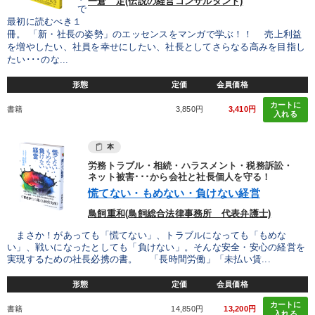
一倉 定(伝説の経営コンサルタント)
で
最初に読むべき１
冊。 「新・社長の姿勢」のエッセンスをマンガで学ぶ！！ 売上利益
を増やしたい、社員を幸せにしたい、社長としてさらなる高みを目指し
たい･･･のな...
形態
定価
会員価格
カートに
書籍
3,850円
3,410円
入れる
本
労務トラブル・相続・ハラスメント・税務訴訟・
ネット被害･･･から会社と社長個人を守る！
慌てない・もめない・負けない経営
鳥飼重和(鳥飼総合法律事務所 代表弁護士)
まさか！があっても「慌てない」、トラブルになっても「もめな
い」、戦いになったとしても「負けない」。そんな安全・安心の経営を
実現するための社長必携の書。 「長時間労働」「未払い賃...
形態
定価
会員価格
カートに
書籍
14,850円
13,200円
入れる