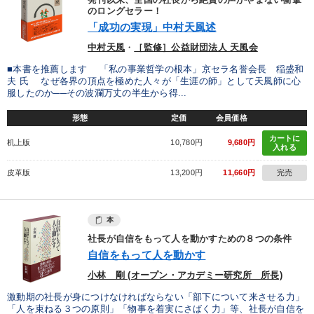
のロングセラー！
「成功の実現」中村天風述
中村天風
・
［監修］公益財団法人 天風会
■本書を推薦します 「私の事業哲学の根本」京セラ名誉会長 稲盛和
夫 氏 なぜ各界の頂点を極めた人々が「生涯の師」として天風師に心
服したのか──その波瀾万丈の半生から得...
形態
定価
会員価格
カートに
机上版
10,780円
9,680円
入れる
皮革版
13,200円
11,660円
完売
本
社長が自信をもって人を動かすための８つの条件
自信をもって人を動かす
小林 剛 (オープン・アカデミー研究所 所長)
激動期の社長が身につけなければならない「部下について来させる力」
「人を束ねる３つの原則」「物事を着実にさばく力」等、社長が自信を