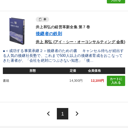
入れる
製造業
卸売・小売・飲食業
建設・不動産業
IT・サービス・金融業
コンサルタント
専門家
本
井上和弘の経営革新全集 第７巻
後継者の鉄則
キーワード
井上 和弘 (アイ・シー・オーコンサルティング 会長)
●＜成功する事業承継２＞後継者のための書 キャンセル待ちが続出す
会社数字を学ぶ
インフレ対策・値上げ
いい会社
る人気の後継社長塾で、これまで500人以上の後継者育成をおこなって
きた著者が、「会社を絶対につぶさない知恵」「後...
相続・事業承継
多様性・ダイバーシティ
繁盛
形態
定価
会員価格
カートに
※「更新」を押すと「テーマ」「キーワード」を更新いただけます。
書籍
14,300円
12,100円
入れる
経営音声・動画を探す
ondemand_video
refresh
更新する
全国経営者セミナー収録物以外の経営教材（全762タイトル）からお探
keyboard_arrow_left
keyboard_arrow_right
しいただけます
1
カテゴリー