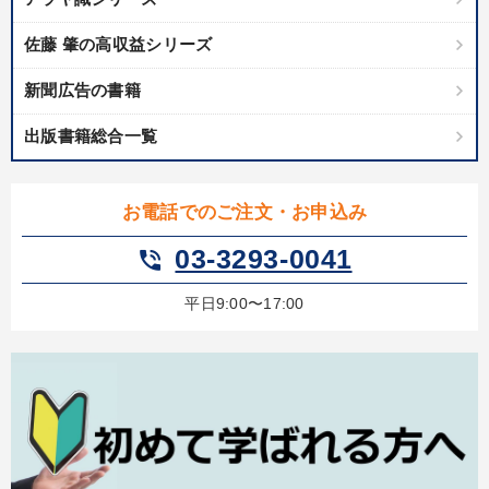
社員研修を行いたい
販売力を強化したい
佐藤 肇の高収益シリーズ
新聞広告の書籍
財務・数字力の向上
組織を強化したい
経営を改善したい
出版書籍総合一覧
業績を伸ばしたい
キーワード
お電話でのご注文・お申込み
03-3293-0041
phone_in_talk
通販
企業文化
海外の成功事例
上場企業
平日9:00〜17:00
株式投資
SNS活用
※「更新」を押すと「カテゴリー」「目的別」「キーワード」を更新いただけます。
タグから探す
local_offer
refresh
更新する
すべての音声・動画（全2077タイトル）からお探しいただけます