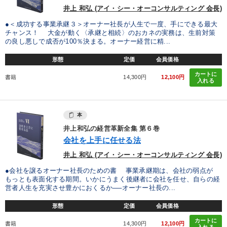
優秀各社の智恵と戦略
事業家のロマンと経営
井上 和弘 (アイ・シー・オーコンサルティング 会長)
●＜成功する事業承継３＞オーナー社長が人生で一度、手にできる最大
若手異才経営者の発想
専門家のアドバイス
チャンス！ 大金が動く〈承継と相続〉のおカネの実務は、生前対策
の良し悪しで成否が100％決まる。オーナー経営に精...
リーダーの器量を学ぶ
形態
定価
会員価格
カートに
書籍
14,300円
12,100円
テーマ
入れる
マーケティング
本
井上和弘の経営革新全集 第６巻
オーナー社長の「現場力の経営」＋現場の「儲ける力」をさらに
高める教材２選
会社を上手に任せる法
井上 和弘 (アイ・シー・オーコンサルティング 会長)
組織と人を動かすマネジメント力を磨く
【3月】音声・映像
●会社を譲るオーナー社長のための書 事業承継期は、会社の弱点が
最新技術・トレンド
歴史・古典に学ぶ実務講話
もっとも表面化する期間。いかにうまく後継者に会社を任せ、自らの経
営者人生を充実させ豊かにおくるか──オーナー社長の...
形態
定価
会員価格
業種
カートに
書籍
14,300円
12,100円