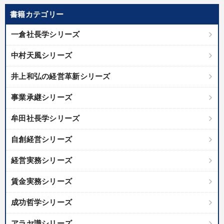
書籍カテゴリー
【1月】音声・映像
組織・採用・スキル
一倉社長学シリーズ
「利上げ時代の最新・銀行対策」＋「不動産市況予測」＋「市場
予測と株式投資」最新刊
中村天風シリーズ
全国経営者セミナー収録〈売れ筋・人気〉音声＆動画20選
井上和弘の経営革新シリーズ
経済・景気・相場予測
井上和弘の財務力UP
事業承継シリーズ
【最新刊】時代を超える経営150の言葉＋社長のスピーチ・話材
牟田社長学シリーズ
集２タイトル
自創経営シリーズ
マーケティング
「儲けの本質」を突く
経営実務シリーズ
売上直結の営業力や販売力を獲得する
【12月】音声・映像
賃金実務シリーズ
音声と動画で学ぶ
成功哲学シリーズ
目的別
アラヤ識シリーズ