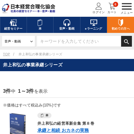
menu
0
ログイン
カート
メニュー
キーワードを入力して探す
edit
経営
セミナー
本
音声・動画
eラーニング
初めての方
へ
search
デジタル版対応のみ検索結果に表示する
TOP
井上和弘の事業承継シリーズ
井上和弘の事業承継シリーズ
search
上記の条件で検索
講演収録物を探す
mic
refresh
3件
1～3件
中
を表示
更新する
全国経営者セミナー講演収録物（全1315タイトル）からお探しいただけ
※価格はすべて税込み(10%)です
ます
本
カテゴリー
井上和弘の経営革新全集 第８巻
承継と相続 おカネの実務