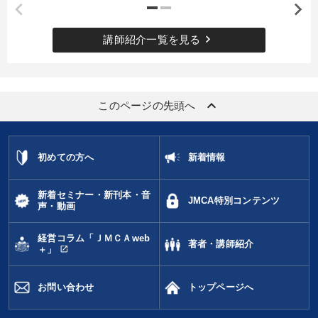
keyboard_arrow_right
講師紹介一覧を見る
keyboard_arrow_up
このページの先頭へ
初めての方へ
新着情報
新着セミナー・新刊本・音
JMCA特別コンテンツ
声・動画
経営コラム「ＪＭＣＡweb
著者・講師紹介
open_in_new
＋」
お問い合わせ
トップページへ