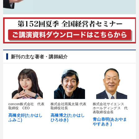
タグ・キーワード
仕事術・ビジネスハック
DX
政治家
金利
経済予測
営業
地方企業の勝ち方
一流人
多様性・ダイバーシティ
プロ経営者
賃金制度
新刊の主な著者・講師紹介
両利きの経営
通信販売
MBA
節税
交渉
運勢・先見
心を磨く
いい会社
不動産
松下幸之助
異発想
女性経営者
マネジメント
concon株式会社 代表
株式会社雨風太陽 代表
株式会社サイエンス
髙
取締役 CEO
取締役社長
ホールディングス 代
※「更新」を押すと「タグ・キーワード」を更新いただけます。
村
表取締役会長
髙橋史好(たかはし
高橋博之(たかはし
し
青山恭明(あおやま
ふみこ)
ひろゆき)
やすあき )