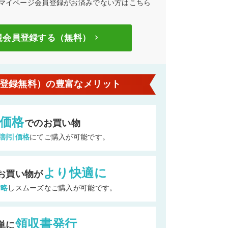
マイページ会員登録がお済みでない方はこちら
規会員登録する（無料）
keyboard_arrow_right
登録無料）の豊富なメリット
価格
でのお買い物
別割引価格
にてご購入が可能です。
より快適に
お買い物が
省略
しスムーズなご購入が可能です。
領収書発行
単に