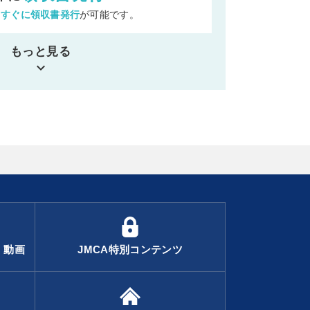
ら
すぐに領収書発行
が可能です。
もっと見る
keyboard_arrow_down
・動画
JMCA特別コンテンツ