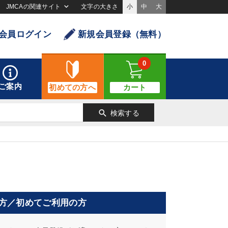
JMCAの関連サイト
文字の大きさ
小
中
大
会員ログイン
新規会員登録（無料）
0
ご案内
初めての方へ
カート
search
検索する
方／初めてご利用の方