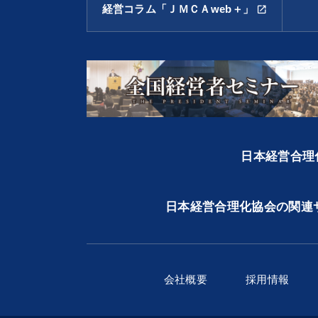
経営コラム「ＪＭＣＡweb＋」
open_in_new
日本経営合理化
日本経営合理化協会の関連
会社概要
採用情報