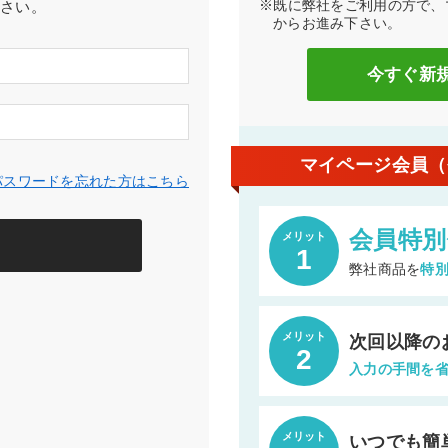
※既に弊社をご利用の方で、
下さい。
からお進み下さい。
今すぐ新
マイページ会員（
スワードを忘れた方はこちら
会員特別
メリット
1
弊社商品を
特
メリット
次回以降の
2
入力の手間を
メリット
いつでも簡