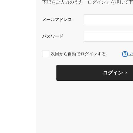
下記をご入力のうえ「ログイン」を押して
メールアドレス
パスワード
help_outline
次回から自動でログインする
パ
ログイン
keyboard_arrow_right