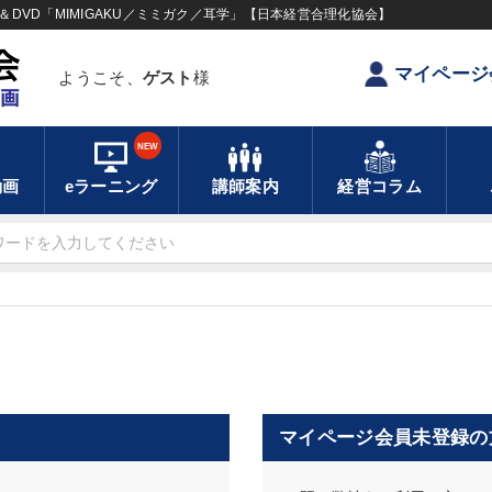
DVD「MIMIGAKU／ミミガク／耳学」【日本経営合理化協会】
マイページ
ようこそ、
ゲスト
様
NEW
動画
eラーニング
講師案内
経営コラム
マイページ会員未登録の