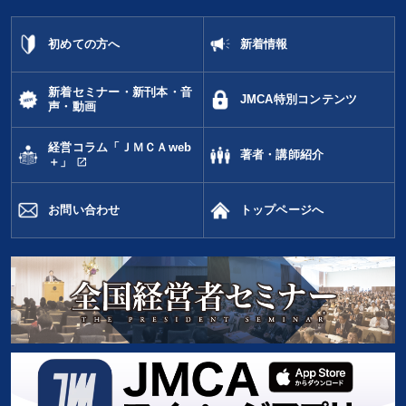
初めての方へ
新着情報
新着セミナー・新刊本・音
JMCA特別コンテンツ
声・動画
経営コラム「ＪＭＣＡweb
著者・講師紹介
open_in_new
＋」
お問い合わせ
トップページへ