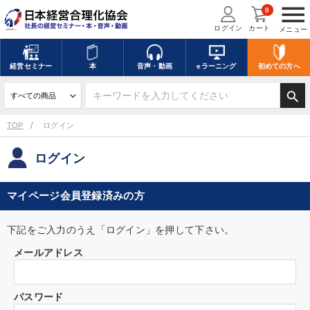
menu
0
ログイン
カート
メニュー
経営
セミナー
本
音声・動画
eラーニング
初めての方
へ
search
TOP
ログイン
ログイン
マイページ会員登録済みの方
下記をご入力のうえ「ログイン」を押して下さい。
メールアドレス
パスワード