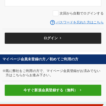
次回から自動でログインする
help_outline
パスワードを忘れた方はこちら
keyboard_arrow_right
ログイン
マイページ会員未登録の方／初めてご利用の方
※既に弊社をご利用の方で、マイページ会員登録がお済みでない
方はこちらからお進み下さい。
keyboard_arrow_right
今すぐ新規会員登録する（無料）