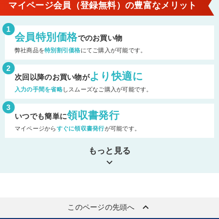
マイページ会員（登録無料）の豊富なメリット
1
会員特別価格
でのお買い物
弊社商品を
特別割引価格
にてご購入が可能です。
2
より快適に
次回以降のお買い物が
入力の手間を省略
しスムーズなご購入が可能です。
3
領収書発行
いつでも簡単に
マイページから
すぐに領収書発行
が可能です。
もっと見る
keyboard_arrow_down
keyboard_arrow_up
このページの先頭へ